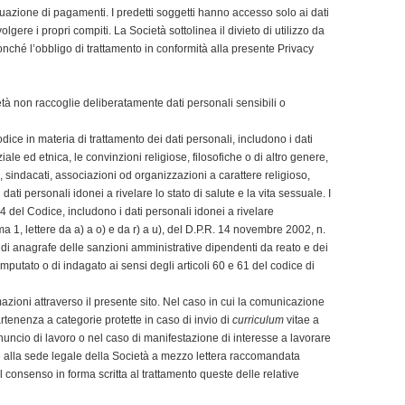
ttuazione di pagamenti. I predetti soggetti hanno accesso solo ai dati
gere i propri compiti. La Società sottolinea il divieto di utilizzo da
nonché l’obbligo di trattamento in conformità alla presente Privacy
età non raccoglie deliberatamente dati personali sensibili o
 Codice in materia di trattamento dei dati personali, includono i dati
ziale ed etnica, le convinzioni religiose, filosofiche o di altro genere,
ti, sindacati, associazioni od organizzazioni a carattere religioso,
 dati personali idonei a rivelare lo stato di salute e la vita sessuale. I
. 4 del Codice, includono i dati personali idonei a rivelare
ma 1, lettere da a) a o) e da r) a u), del D.P.R. 14 novembre 2002, n.
, di anagrafe delle sanzioni amministrative dipendenti da reato e dei
i imputato o di indagato ai sensi degli articoli 60 e 61 del codice di
mazioni attraverso il presente sito. Nel caso in cui la comunicazione
tenenza a categorie protette in caso di invio di
curriculum
vitae a
nnuncio di lavoro o nel caso di manifestazione di interesse a lavorare
re alla sede legale della Società a mezzo lettera raccomandata
 consenso in forma scritta al trattamento queste delle relative