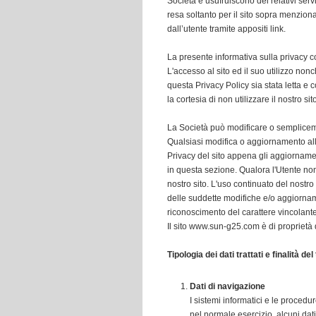
Società e usufruiscono dei relativi servi
resa soltanto per il sito sopra menzion
dall’utente tramite appositi link.
La presente informativa sulla privacy co
L'accesso al sito ed il suo utilizzo non
questa Privacy Policy sia stata letta 
la cortesia di non utilizzare il nostro sit
La Società può modificare o semplicemen
Qualsiasi modifica o aggiornamento alla 
Privacy del sito appena gli aggiornamen
in questa sezione. Qualora l'Utente non 
nostro sito. L'uso continuato del nostro
delle suddette modifiche e/o aggiornam
riconoscimento del carattere vincolante
Il sito
www.sun-g25.com
è di proprietà 
Tipologia dei dati trattati e finalità de
Dati di navigazione
I sistemi informatici e le proced
nel normale esercizio, alcuni dat