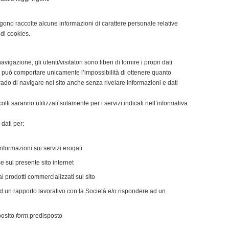
gono raccolte alcune informazioni di carattere personale relative
 di cookies.
vigazione, gli utenti/visitatori sono liberi di fornire i propri dati
o può comportare unicamente l’impossibilità di ottenere quanto
 grado di navigare nel sito anche senza rivelare informazioni e dati
colti saranno utilizzati solamente per i servizi indicati nell’informativa
 dati per:
informazioni sui servizi erogati
e sul presente sito internet
ai prodotti commercializzati sul sito
ad un rapporto lavorativo con la Società e/o rispondere ad un
posito
form
predisposto