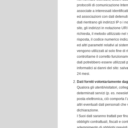
protocolli di comunicazione Inter
associate a interessati identifica
ed associazioni con dati detenuti d
dati rientrano gli indirizzi IP o i
sito, gli indirizzi in notazione UR
richiesta, il metodo utilizzato nel
risposta, il codice numerico indic
ed altri parametri relativi al sist
vengono utilizzati al solo fine di
controllarne il corretto funzion
dati potrebbero essere utilizzati p
informatici ai danni del sito: salv
24 mesi.
Dati forniti volontariamente dagli
Qualora gli utenti/visitatori, col
determinati servizi (p. es. newslet
posta elettronica, ciò comporta l’
altri eventuali dati personali che 
dichiarazione.
I Suoi dati saranno trattati per f
obblighi contrattuali, fiscali e con
adempimento di obblighi previsti 