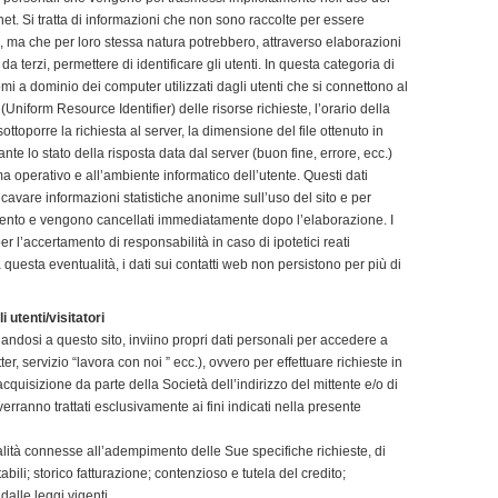
net. Si tratta di informazioni che non sono raccolte per essere
ti, ma che per loro stessa natura potrebbero, attraverso elaborazioni
a terzi, permettere di identificare gli utenti. In questa categoria di
 nomi a dominio dei computer utilizzati dagli utenti che si connettono al
I (Uniform Resource Identifier) delle risorse richieste, l’orario della
 sottoporre la richiesta al server, la dimensione del file ottenuto in
ante lo stato della risposta data dal server (buon fine, errore, ecc.)
ema operativo e all’ambiente informatico dell’utente. Questi dati
 ricavare informazioni statistiche anonime sull’uso del sito e per
amento e vengono cancellati immediatamente dopo l’elaborazione. I
er l’accertamento di responsabilità in caso di ipotetici reati
a questa eventualità, i dati sui contatti web non persistono per più di
 utenti/visitatori
legandosi a questo sito, inviino propri dati personali per accedere a
ter, servizio “lavora con noi ” ecc.), ovvero per effettuare richieste in
acquisizione da parte della Società dell’indirizzo del mittente e/o di
verranno trattati esclusivamente ai fini indicati nella presente
inalità connesse all’adempimento delle Sue specifiche richieste, di
tabili; storico fatturazione; contenzioso e tutela del credito;
dalle leggi vigenti