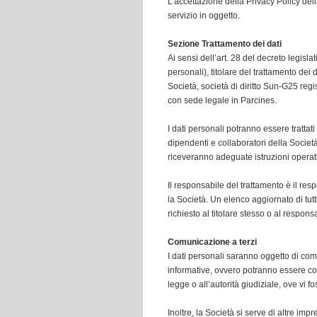
L’accettazione della Privacy Policy dell
servizio in oggetto.
Sezione Trattamento dei dati
Ai sensi dell’art. 28 del decreto legisl
personali), titolare del trattamento dei
Società, società di diritto Sun-G25 reg
con sede legale in Parcines.
I dati personali potranno essere trattati
dipendenti e collaboratori della Società
riceveranno adeguate istruzioni operativ
Il responsabile del trattamento è il re
la Società. Un elenco aggiornato di tutti
richiesto al titolare stesso o al respon
Comunicazione a terzi
I dati personali saranno oggetto di co
informative, ovvero potranno essere comu
legge o all’autorità giudiziale, ove vi fo
Inoltre, la Società si serve di altre imp