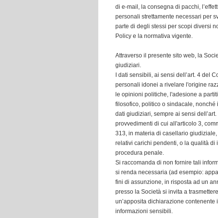
di e-mail, la consegna di pacchi, l’effe
personali strettamente necessari per svol
parte di degli stessi per scopi diversi 
Policy e la normativa vigente.
Attraverso il presente sito web, la Soci
giudiziari.
I dati sensibili, ai sensi dell’art. 4 del
personali idonei a rivelare l'origine raz
le opinioni politiche, l'adesione a parti
filosofico, politico o sindacale, nonché i
dati giudiziari, sempre ai sensi dell’art
provvedimenti di cui all'articolo 3, com
313, in materia di casellario giudiziale
relativi carichi pendenti, o la qualità d
procedura penale.
Si raccomanda di non fornire tali infor
si renda necessaria (ad esempio: appar
fini di assunzione, in risposta ad un a
presso la Società si invita a trasmette
un’apposita dichiarazione contenente il
informazioni sensibili.