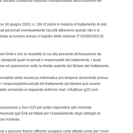
a Società costituisce requisito indispensabile della fruizione del
ativo 30 giugno 2003, n. 196 (Codice in materia di trattamento di dati
 dati personali eventualmente raccolti attraverso questo sito è la
istrata al numero presso il registro delle imprese IT 02586300218,
 nei limiti e con le modalità di cui alla presente dichiarazione da
 designati quali incaricati o responsabili del trattamento, i quali
e ed opereranno sotto la diretta autorità del titolare del trattamento.
sponsabile della sicurezza informatica pro tempore domiciliato presso
 i responsabili/incaricati del trattamento dal titolare può essere
sabile scrivendo al seguente indirizzo mail:
info@sun-g25.com
.
municazione a Sun-G25 per poter rispondere alle richieste
nicati agli Enti ed Istituti per l’espletamento degli obblighi di
sse richiesta.
rese e persone fisiche affinché svolgano certe attivitá come per l’invio