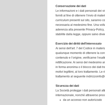
Conservazione dei dati
Le informazioni e i dati personali dei vis
forniti al fine di ottenere l’invio di ma
curriculum
presenti sul sito, saranno con
necessaria al medesimo fine. Una volta co
aderenza alla presente Privacy-Policy, 
stabilite dalla legge, oppure salvo diver
Esercizio dei diritti dell'interessato
Ai sensi dell'art. 7 del Codice in materia
qualunque momento di ottenere la conf
contenuto e l’origine, verificarne l’es
rettificazione. Ai sensi del medesimo ar
in forma anonima o il blocco dei dati tr
motivi legittimi, al loro trattamento. Le 
trattamento al seguente indirizzo
info@
Sicurezza dei dati
La Società protegge i dati personali attr
internazionale, nonché attraverso proc
da un accesso non autorizzato