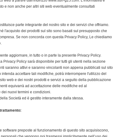
zi web a partire dall'indirizzo
www.sun-g25.com
. L’informativa è
ato e non anche per altri siti web eventualmente consultati
stituisce parte integrante del nostro sito e dei servizi che offriamo.
ché l'acquisto dei prodotti sul sito sono basati sul presupposto che
e compresa. Se non concorda con questa Privacy Policy, Le chiediamo
o.
te aggiornare, in tutto o in parte la presente Privacy Policy.
Privacy Policy sarà disponibile per tutti gli utenti nella sezione
ti saranno attivi e saranno vincolanti non appena pubblicati sul sito
intenda accettare tali modifiche, potrà interrompere l'utilizzo del
 sito web e dei nostri prodotti e servizi a seguito della pubblicazione
enti equivarrà ad accettazione delle modifiche ed al
 dei nuovi termini e condizioni.
della Società ed è gestito interamente dalla stessa.
l trattamento:
ure software preposte al funzionamento di questo sito acquisiscono,
i personali che vengono poi trasmessi implicitamente nell’uso dei