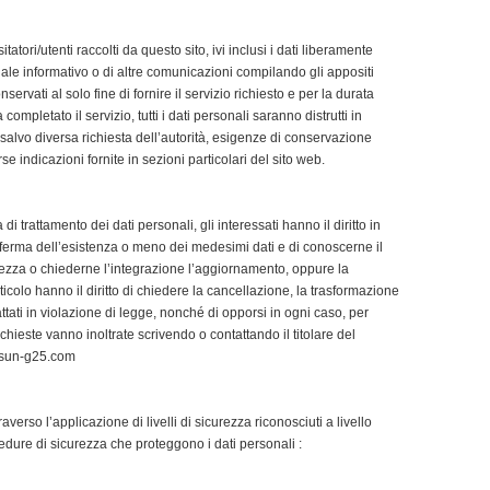
itatori/utenti raccolti da questo sito, ivi inclusi i dati liberamente
teriale informativo o di altre comunicazioni compilando gli appositi
servati al solo fine di fornire il servizio richiesto e per la durata
mpletato il servizio, tutti i dati personali saranno distrutti in
salvo diversa richiesta dell’autorità, esigenze di conservazione
se indicazioni fornite in sezioni particolari del sito web.
 di trattamento dei dati personali, gli interessati hanno il diritto in
erma dell’esistenza o meno dei medesimi dati e di conoscerne il
attezza o chiederne l’integrazione l’aggiornamento, oppure la
ticolo hanno il diritto di chiedere la cancellazione, la trasformazione
attati in violazione di legge, nonché di opporsi in ogni caso, per
richieste vanno inoltrate scrivendo o contattando il titolare del
sun-g25.com
averso l’applicazione di livelli di sicurezza riconosciuti a livello
edure di sicurezza che proteggono i dati personali :