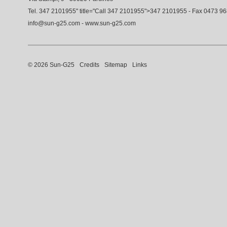
Tel.
347 2101955
" title="Call
347 2101955
">
347 2101955
- Fax 0473 9
info@sun-g25.com
-
www.sun-g25.com
© 2026 Sun-G25
Credits
Sitemap
Links