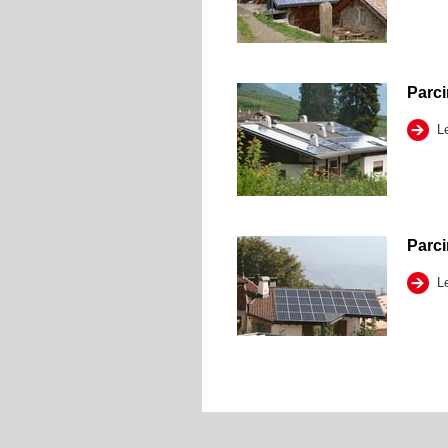
Parci
Le
Parci
Le