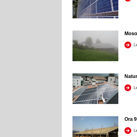
Moso
Le
Natu
Le
Ora 
Le